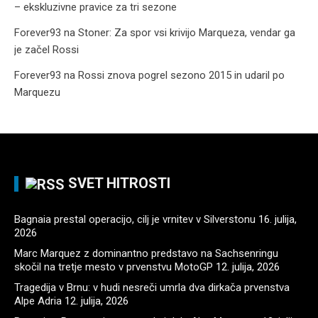
– ekskluzivne pravice za tri sezone
Forever93
na
Stoner: Za spor vsi krivijo Marqueza, vendar ga
je začel Rossi
Forever93
na
Rossi znova pogrel sezono 2015 in udaril po
Marquezu
SVET HITROSTI
Bagnaia prestal operacijo, cilj je vrnitev v Silverstonu
16. julija,
2026
Marc Marquez z dominantno predstavo na Sachsenringu
skočil na tretje mesto v prvenstvu MotoGP
12. julija, 2026
Tragedija v Brnu: v hudi nesreči umrla dva dirkača prvenstva
Alpe Adria
12. julija, 2026