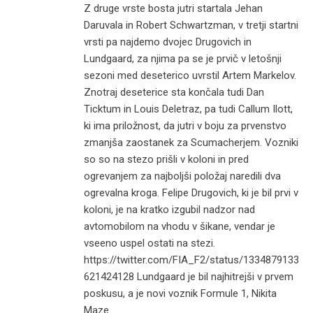
Z druge vrste bosta jutri startala Jehan
Daruvala in Robert Schwartzman, v tretji startni
vrsti pa najdemo dvojec Drugovich in
Lundgaard, za njima pa se je prvič v letošnji
sezoni med deseterico uvrstil Artem Markelov.
Znotraj deseterice sta končala tudi Dan
Ticktum in Louis Deletraz, pa tudi Callum Ilott,
ki ima priložnost, da jutri v boju za prvenstvo
zmanjša zaostanek za Scumacherjem. Vozniki
so so na stezo prišli v koloni in pred
ogrevanjem za najboljši položaj naredili dva
ogrevalna kroga. Felipe Drugovich, ki je bil prvi v
koloni, je na kratko izgubil nadzor nad
avtomobilom na vhodu v šikane, vendar je
vseeno uspel ostati na stezi.
https://twitter.com/FIA_F2/status/1334879133
621424128 Lundgaard je bil najhitrejši v prvem
poskusu, a je novi voznik Formule 1, Nikita
Maze