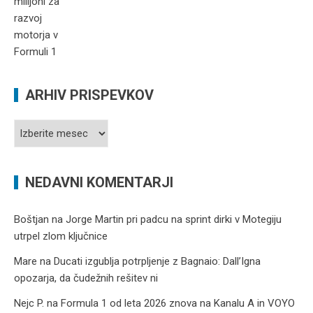
ARHIV PRISPEVKOV
Arhiv
prispevkov
NEDAVNI KOMENTARJI
Boštjan
na
Jorge Martin pri padcu na sprint dirki v Motegiju
utrpel zlom ključnice
Mare
na
Ducati izgublja potrpljenje z Bagnaio: Dall’Igna
opozarja, da čudežnih rešitev ni
Nejc P.
na
Formula 1 od leta 2026 znova na Kanalu A in VOYO