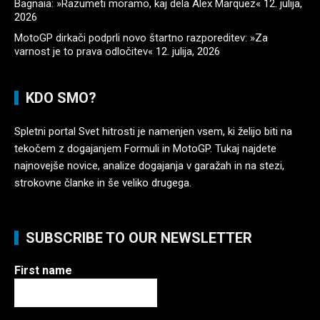
Bagnaia: »Razumeti moramo, kaj dela Alex Marquez«
12. julija,
2026
MotoGP dirkači podprli novo štartno razporeditev: »Za
varnost je to prava odločitev«
12. julija, 2026
KDO SMO?
Spletni portal Svet hitrosti je namenjen vsem, ki želijo biti na
tekočem z dogajanjem Formuli in MotoGP. Tukaj najdete
najnovejše novice, analize dogajanja v garažah in na stezi,
strokovne članke in še veliko drugega.
SUBSCRIBE TO OUR NEWSLETTER
First name