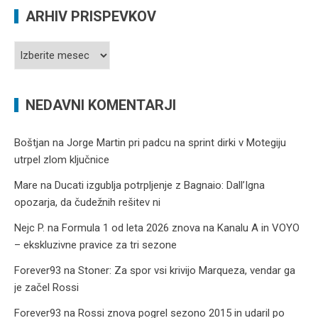
ARHIV PRISPEVKOV
Arhiv
prispevkov
NEDAVNI KOMENTARJI
Boštjan
na
Jorge Martin pri padcu na sprint dirki v Motegiju
utrpel zlom ključnice
Mare
na
Ducati izgublja potrpljenje z Bagnaio: Dall’Igna
opozarja, da čudežnih rešitev ni
Nejc P.
na
Formula 1 od leta 2026 znova na Kanalu A in VOYO
– ekskluzivne pravice za tri sezone
Forever93
na
Stoner: Za spor vsi krivijo Marqueza, vendar ga
je začel Rossi
Forever93
na
Rossi znova pogrel sezono 2015 in udaril po