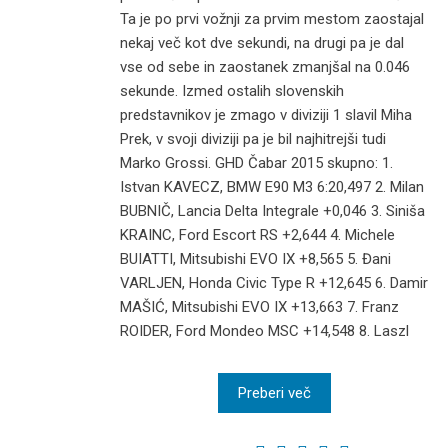
Ta je po prvi vožnji za prvim mestom zaostajal
nekaj več kot dve sekundi, na drugi pa je dal
vse od sebe in zaostanek zmanjšal na 0.046
sekunde. Izmed ostalih slovenskih
predstavnikov je zmago v diviziji 1 slavil Miha
Prek, v svoji diviziji pa je bil najhitrejši tudi
Marko Grossi. GHD Čabar 2015 skupno: 1.
Istvan KAVECZ, BMW E90 M3 6:20,497 2. Milan
BUBNIČ, Lancia Delta Integrale +0,046 3. Siniša
KRAINC, Ford Escort RS +2,644 4. Michele
BUIATTI, Mitsubishi EVO IX +8,565 5. Đani
VARLJEN, Honda Civic Type R +12,645 6. Damir
MAŠIĆ, Mitsubishi EVO IX +13,663 7. Franz
ROIDER, Ford Mondeo MSC +14,548 8. Laszl
Preberi več