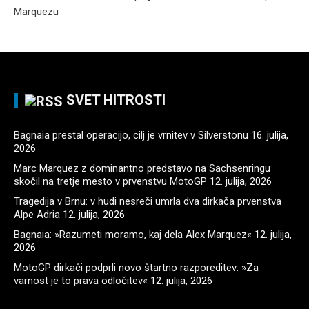
Marquezu
SVET HITROSTI
Bagnaia prestal operacijo, cilj je vrnitev v Silverstonu
16. julija,
2026
Marc Marquez z dominantno predstavo na Sachsenringu
skočil na tretje mesto v prvenstvu MotoGP
12. julija, 2026
Tragedija v Brnu: v hudi nesreči umrla dva dirkača prvenstva
Alpe Adria
12. julija, 2026
Bagnaia: »Razumeti moramo, kaj dela Alex Marquez«
12. julija,
2026
MotoGP dirkači podprli novo štartno razporeditev: »Za
varnost je to prava odločitev«
12. julija, 2026