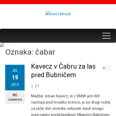
Oznaka:
čabar
Kavecz v Čabru za las
JUL
pred Bubničem
19
2015
F1
NO
Madžar Istvan Kavecz, ki z BMW-jem M3
COMMENTS
nastopa pod hrvaško licenco, je po drugi vožnji
za pičle štiri stotnike sekunde slavil zmago
pred našim predstavnikom Milanom Bubničem.