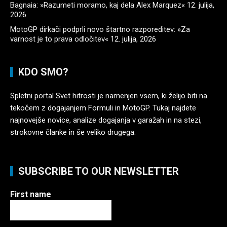
Bagnaia: »Razumeti moramo, kaj dela Alex Marquez«
12. julija,
2026
MotoGP dirkači podprli novo štartno razporeditev: »Za
varnost je to prava odločitev«
12. julija, 2026
KDO SMO?
Spletni portal Svet hitrosti je namenjen vsem, ki želijo biti na
tekočem z dogajanjem Formuli in MotoGP. Tukaj najdete
najnovejše novice, analize dogajanja v garažah in na stezi,
strokovne članke in še veliko drugega.
SUBSCRIBE TO OUR NEWSLETTER
First name