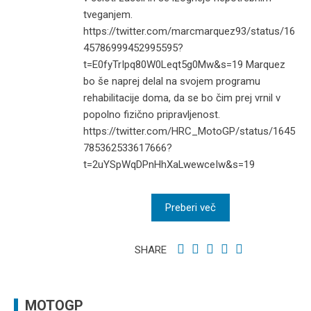
tveganjem.
https://twitter.com/marcmarquez93/status/16
45786999452995595?
t=E0fyTrIpq80W0Leqt5g0Mw&s=19 Marquez
bo še naprej delal na svojem programu
rehabilitacije doma, da se bo čim prej vrnil v
popolno fizično pripravljenost.
https://twitter.com/HRC_MotoGP/status/1645
785362533617666?
t=2uYSpWqDPnHhXaLwewceIw&s=19
Preberi več
SHARE
MOTOGP