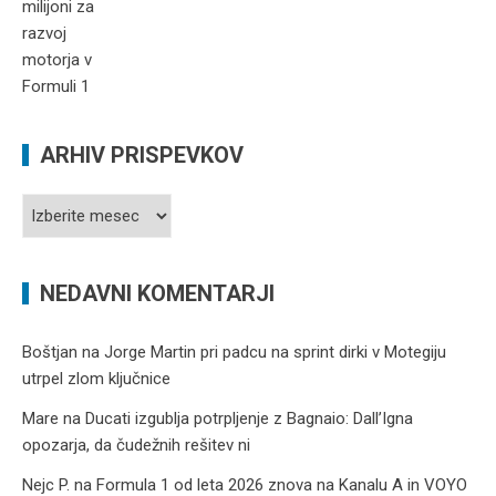
ARHIV PRISPEVKOV
Arhiv
prispevkov
NEDAVNI KOMENTARJI
Boštjan
na
Jorge Martin pri padcu na sprint dirki v Motegiju
utrpel zlom ključnice
Mare
na
Ducati izgublja potrpljenje z Bagnaio: Dall’Igna
opozarja, da čudežnih rešitev ni
Nejc P.
na
Formula 1 od leta 2026 znova na Kanalu A in VOYO