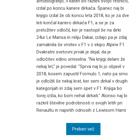
avtobiografijo, v kateri bo razkril svojo resnico,
izdal po koncu kariere dirkača. Španec naj bi
knjigo izdal že ob koncu leta 2018, ko je za dve
leti končal kariero dirkača F1, a se je za
preložitev odločil, ker je nastopil še na dirki
24ur Le Mansa in reliju Dakar, izdajo pa je zdaj
zamaknila še vrnitev v F1 v z ekipo Alpine F1.
Dvakratni svetovni prvak je dejal, da je
odločitev edino smiselna. "Na knjigi delam že
nekaj let," je povedal. "Sprva naj bi jo objavil v
2018, kosem zapustil Formulo 1, nato pa smo
je odložili še nekaj krat, ker sem dirkal v drugih
kategorijah in zdaj sem spet v F1. Knjiga bo
torej izšla, ko bom nehal dirkati." Alonso naj bi
razkril številne podrobnosti o svojih letih pri
Renaultu in napetih odnosih z Lewisom Hami
Preberi več