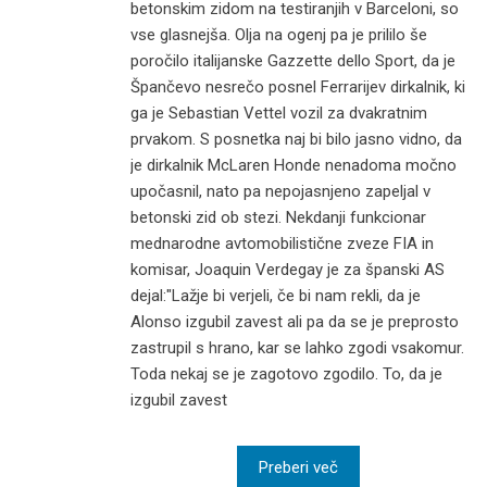
betonskim zidom na testiranjih v Barceloni, so
vse glasnejša. Olja na ogenj pa je prililo še
poročilo italijanske Gazzette dello Sport, da je
Špančevo nesrečo posnel Ferrarijev dirkalnik, ki
ga je Sebastian Vettel vozil za dvakratnim
prvakom. S posnetka naj bi bilo jasno vidno, da
je dirkalnik McLaren Honde nenadoma močno
upočasnil, nato pa nepojasnjeno zapeljal v
betonski zid ob stezi. Nekdanji funkcionar
mednarodne avtomobilistične zveze FIA in
komisar, Joaquin Verdegay je za španski AS
dejal:"Lažje bi verjeli, če bi nam rekli, da je
Alonso izgubil zavest ali pa da se je preprosto
zastrupil s hrano, kar se lahko zgodi vsakomur.
Toda nekaj se je zagotovo zgodilo. To, da je
izgubil zavest
Preberi več