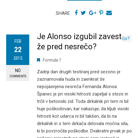
SHARE
Je Alonso izgubil zavest
FEB
že pred nesrečo?
22
2015
Formula 1
NO
Zadnji dan drugih testiranj pred sezono je
COMMENTS
zaznamovala huda in zaenkrat še
nepojasnjena nesreča Fernanda Alonsa.
Španec je pri visoki hitrosti zapeljal s steze in
trčil v betonski zid. Toda dirkalnik pri tem ni bil
huje poškodovan, kar nakazuje, da kljub visoki
hitrosti kot udarca ni bil takšen, da bi na
dirkalnik in s tem dirkača delovala močna sila,
ki bi povzročila poškodbe. Dvakratni prvak je po