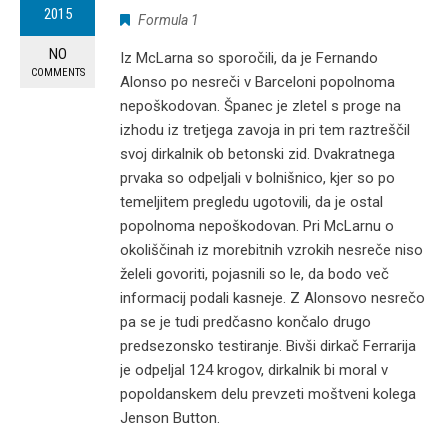
2015
Formula 1
NO
Iz McLarna so sporočili, da je Fernando
COMMENTS
Alonso po nesreči v Barceloni popolnoma
nepoškodovan. Španec je zletel s proge na
izhodu iz tretjega zavoja in pri tem raztreščil
svoj dirkalnik ob betonski zid. Dvakratnega
prvaka so odpeljali v bolnišnico, kjer so po
temeljitem pregledu ugotovili, da je ostal
popolnoma nepoškodovan. Pri McLarnu o
okoliščinah iz morebitnih vzrokih nesreče niso
želeli govoriti, pojasnili so le, da bodo več
informacij podali kasneje. Z Alonsovo nesrečo
pa se je tudi predčasno končalo drugo
predsezonsko testiranje. Bivši dirkač Ferrarija
je odpeljal 124 krogov, dirkalnik bi moral v
popoldanskem delu prevzeti moštveni kolega
Jenson Button.