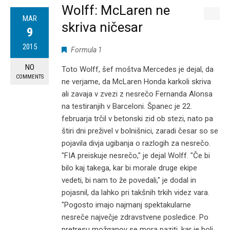
Wolff: McLaren ne
MAR
skriva ničesar
9
2015
Formula 1
NO
Toto Wolff, šef moštva Mercedes je dejal, da
COMMENTS
ne verjame, da McLaren Honda karkoli skriva
ali zavaja v zvezi z nesrečo Fernanda Alonsa
na testiranjih v Barceloni. Španec je 22.
februarja trčil v betonski zid ob stezi, nato pa
štiri dni preživel v bolnišnici, zaradi česar so se
pojavila divja ugibanja o razlogih za nesrečo.
"FIA preiskuje nesrečo," je dejal Wolff. "Če bi
bilo kaj takega, kar bi morale druge ekipe
vedeti, bi nam to že povedali," je dodal in
pojasnil, da lahko pri takšnih trkih videz vara.
"Pogosto imajo najmanj spektakularne
nesreče največje zdravstvene posledice. Po
pretresu možganov se mora paziti, kar je bolj