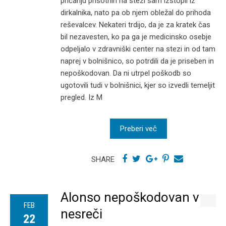
pričanju prisotnih na stezi sam izstopil iz
dirkalnika, nato pa ob njem obležal do prihoda
reševalcev. Nekateri trdijo, da je za kratek čas
bil nezavesten, ko pa ga je medicinsko osebje
odpeljalo v zdravniški center na stezi in od tam
naprej v bolnišnico, so potrdili da je priseben in
nepoškodovan. Da ni utrpel poškodb so
ugotovili tudi v bolnišnici, kjer so izvedli temeljit
pregled. Iz M
Preberi več
SHARE
Alonso nepoškodovan v
FEB
nesreči
22