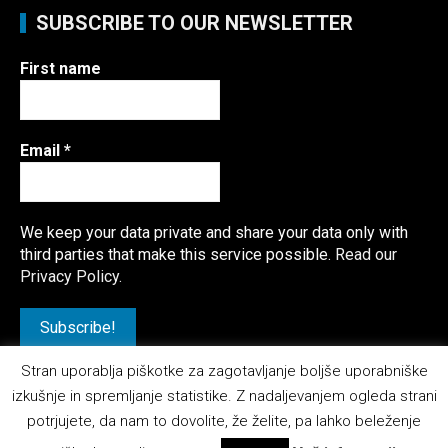
SUBSCRIBE TO OUR NEWSLETTER
First name
Email
*
We keep your data private and share your data only with
third parties that make this service possible.
Read our
Privacy Policy.
Stran uporablja piškotke za zagotavljanje boljše uporabniške
izkušnje in spremljanje statistike. Z nadaljevanjem ogleda strani
potrjujete, da nam to dovolite, že želite, pa lahko beleženje