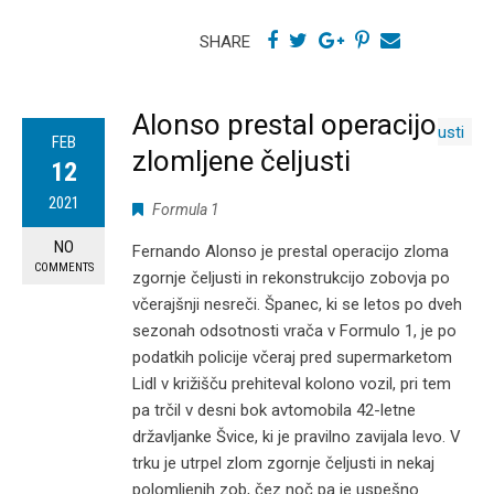
SHARE
Alonso prestal operacijo
FEB
zlomljene čeljusti
12
2021
Formula 1
NO
Fernando Alonso je prestal operacijo zloma
COMMENTS
zgornje čeljusti in rekonstrukcijo zobovja po
včerajšnji nesreči. Španec, ki se letos po dveh
sezonah odsotnosti vrača v Formulo 1, je po
podatkih policije včeraj pred supermarketom
Lidl v križišču prehiteval kolono vozil, pri tem
pa trčil v desni bok avtomobila 42-letne
državljanke Švice, ki je pravilno zavijala levo. V
trku je utrpel zlom zgornje čeljusti in nekaj
polomljenih zob, čez noč pa je uspešno