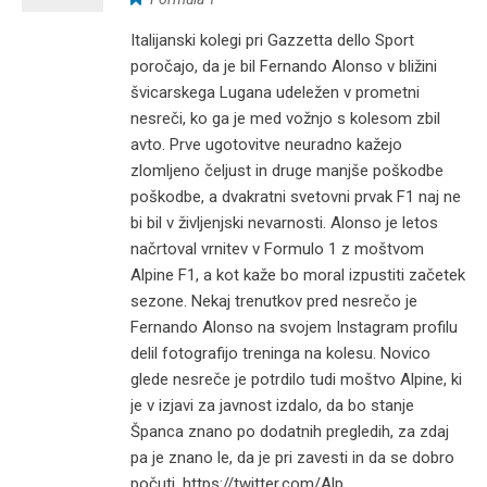
Italijanski kolegi pri Gazzetta dello Sport
poročajo, da je bil Fernando Alonso v bližini
švicarskega Lugana udeležen v prometni
nesreči, ko ga je med vožnjo s kolesom zbil
avto. Prve ugotovitve neuradno kažejo
zlomljeno čeljust in druge manjše poškodbe
poškodbe, a dvakratni svetovni prvak F1 naj ne
bi bil v življenjski nevarnosti. Alonso je letos
načrtoval vrnitev v Formulo 1 z moštvom
Alpine F1, a kot kaže bo moral izpustiti začetek
sezone. Nekaj trenutkov pred nesrečo je
Fernando Alonso na svojem Instagram profilu
delil fotografijo treninga na kolesu. Novico
glede nesreče je potrdilo tudi moštvo Alpine, ki
je v izjavi za javnost izdalo, da bo stanje
Španca znano po dodatnih pregledih, za zdaj
pa je znano le, da je pri zavesti in da se dobro
počuti. https://twitter.com/Alp