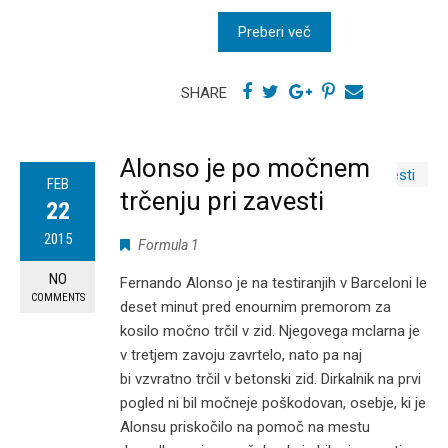
Preberi več
SHARE
Alonso je po močnem
FEB
trčenju pri zavesti
22
2015
Formula 1
NO
Fernando Alonso je na testiranjih v Barceloni le
COMMENTS
deset minut pred enournim premorom za
kosilo močno trčil v zid. Njegovega mclarna je
v tretjem zavoju zavrtelo, nato pa naj
bi vzvratno trčil v betonski zid. Dirkalnik na prvi
pogled ni bil močneje poškodovan, osebje, ki je
Alonsu priskočilo na pomoč na mestu