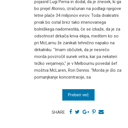
pojasnil Lugi Perna in dodal, da je znesek, ki ga
bo prejel Alonso, izračunan na podlagi njegove
letne plače 34 milijonov evrov. Toda dvakratni
prvak bo ostal brez tako imenovanega
bolniškega nadomestila, če se izkaže, da je za
odsotnost dirkača kriva ekipa, medtem ko so
pri McLarnu že zanikali tehnično napako na
dirkalniku. "Imam občutek, da je nesrečo
morda povzročil sunek vetra, kar pa nekateri
težko verjamejo," je v Melbournu povedal šef
moštva McLaren, Ron Dennis. "Morda je šlo za
pomanjkanje koncentracije, sa
Preberi več
SHARE