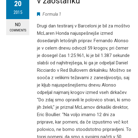
v zaostanku”
20
2015
Formula 1
NO
Drugi dan testiranj v Barceloni je bil za moštvo
COMMENTS
McLaren Honda najuspešnejše izmed
dosedanjih letošnjih priprav. Fernando Alonso
je v celem dnevu odvozil 59 krogov, pri čemer
je dosegel čas 1:25.961, ki je bil 1.387 sekunde
slabši od najhitrejšega, ki ga je odpeljal Daniel
Ricciardo v Red Bullovem dirkalniku. Moštvo se
sooča z velikimi težavami z zanesljivostjo, saj
je kljub najuspešnejšemu dnevu Alonso
odpeljal najmanj krogov izmed vseh dirkačev.
"Do zdaj smo opravili le polovico stvari, ki smo
jih želeli," je priznal McLarnov dirkaški direktor,
Eric Boullier. "Na voljo imamo 12 dni za
priprave, kar pomeni, da če izpustimo več kot
polovico, ne bomo stoodstotno pripravljeni. To
torej pomeni, da smo s svojimi načrti v 50