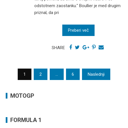
odstotnem zaostanku." Boullier je med drugim
priznal, da pri
Preberi več
SHARE
Številčenje
1
2
…
6
Naslednji
prispevkov
MOTOGP
FORMULA 1