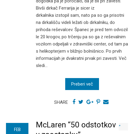
dogodka pa je poročalo, da je bil pri zavesti.
Bivši dirkač Ferrarija je sicer iz
dirkalnika izstopil sam, nato pa so ga prisotni
na dirkališču videli ležati ob dirkalniku, do
prihoda reševalcev. Španec je pred tem odvozil
le 20 krogov, po trčenju pa so ga z reševalnim
vozilom odpeljali v zdravniški center, od tam pa
s helikopterjem v bližnjo bolnišnico. Po prvih
informacijah je dvakratni prvak pri zavesti. Več
sledi...
Preberi več
SHARE
McLaren “50 odstotkov
FEB