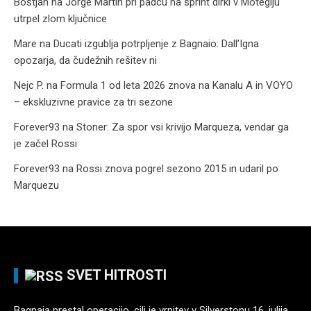
Boštjan
na
Jorge Martin pri padcu na sprint dirki v Motegiju
utrpel zlom ključnice
Mare
na
Ducati izgublja potrpljenje z Bagnaio: Dall’Igna
opozarja, da čudežnih rešitev ni
Nejc P.
na
Formula 1 od leta 2026 znova na Kanalu A in VOYO
– ekskluzivne pravice za tri sezone
Forever93
na
Stoner: Za spor vsi krivijo Marqueza, vendar ga
je začel Rossi
Forever93
na
Rossi znova pogrel sezono 2015 in udaril po
Marquezu
SVET HITROSTI
Bagnaia prestal operacijo, cilj je vrnitev v Silverstonu
16. julija,