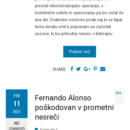
prestal rekonstrukcijsko operacijo, v
bolnišnični oskrbi in opazovanju pa bo ostal še
dva dni. Dvakratni svetovni prvak naj bi se kljub
temu kmalu vrnil k pripravam na začetek
sezone, ki bo prihodnji mesec v Bahrajnu.
Preberi več
SHARE
FEB
Fernando Alonso
11
poškodovan v prometni
2021
nesreči
NO
COMMENTS
Formula 1