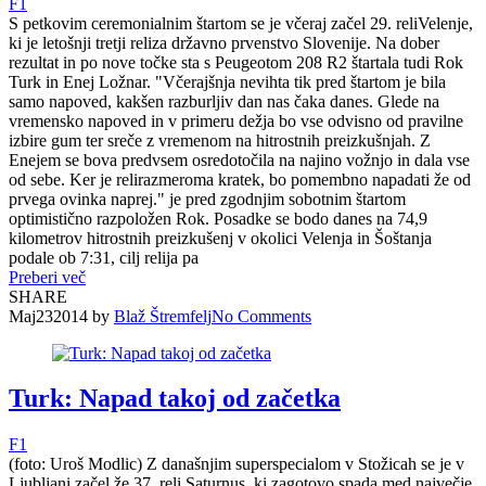
F1
S petkovim ceremonialnim štartom se je včeraj začel 29. reliVelenje,
ki je letošnji tretji reliza državno prvenstvo Slovenije. Na dober
rezultat in po nove točke sta s Peugeotom 208 R2 štartala tudi Rok
Turk in Enej Ložnar. "Včerajšnja nevihta tik pred štartom je bila
samo napoved, kakšen razburljiv dan nas čaka danes. Glede na
vremensko napoved in v primeru dežja bo vse odvisno od pravilne
izbire gum ter sreče z vremenom na hitrostnih preizkušnjah. Z
Enejem se bova predvsem osredotočila na najino vožnjo in dala vse
od sebe. Ker je relirazmeroma kratek, bo pomembno napadati že od
prvega ovinka naprej." je pred zgodnjim sobotnim štartom
optimistično razpoložen Rok. Posadke se bodo danes na 74,9
kilometrov hitrostnih preizkušenj v okolici Velenja in Šoštanja
podale ob 7:31, cilj relija pa
Preberi več
SHARE
Maj
23
2014
by
Blaž Štremfelj
No
Comments
Turk: Napad takoj od začetka
F1
(foto: Uroš Modlic) Z današnjim superspecialom v Stožicah se je v
Ljubljani začel že 37. reli Saturnus, ki zagotovo spada med največje