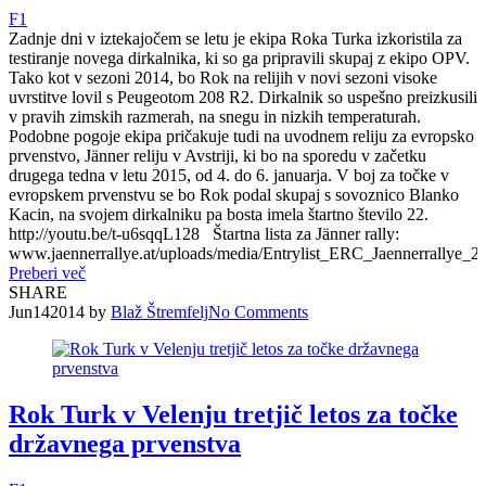
F1
Zadnje dni v iztekajočem se letu je ekipa Roka Turka izkoristila za
testiranje novega dirkalnika, ki so ga pripravili skupaj z ekipo OPV.
Tako kot v sezoni 2014, bo Rok na relijih v novi sezoni visoke
uvrstitve lovil s Peugeotom 208 R2. Dirkalnik so uspešno preizkusili
v pravih zimskih razmerah, na snegu in nizkih temperaturah.
Podobne pogoje ekipa pričakuje tudi na uvodnem reliju za evropsko
prvenstvo, Jänner reliju v Avstriji, ki bo na sporedu v začetku
drugega tedna v letu 2015, od 4. do 6. januarja. V boj za točke v
evropskem prvenstvu se bo Rok podal skupaj s sovoznico Blanko
Kacin, na svojem dirkalniku pa bosta imela štartno število 22.
http://youtu.be/t-u6sqqL128 Štartna lista za Jänner rally:
www.jaennerrallye.at/uploads/media/Entrylist_ERC_Jaennerrallye_2
Preberi več
SHARE
Jun
14
2014
by
Blaž Štremfelj
No
Comments
Rok Turk v Velenju tretjič letos za točke
državnega prvenstva