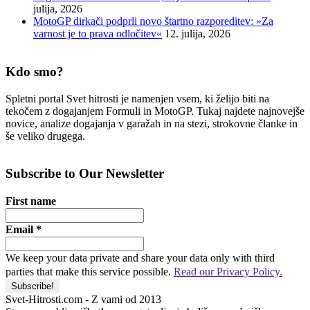
julija, 2026
MotoGP dirkači podprli novo štartno razporeditev: »Za
varnost je to prava odločitev«
12. julija, 2026
Kdo smo?
Spletni portal Svet hitrosti je namenjen vsem, ki želijo biti na
tekočem z dogajanjem Formuli in MotoGP. Tukaj najdete najnovejše
novice, analize dogajanja v garažah in na stezi, strokovne članke in
še veliko drugega.
Subscribe to Our Newsletter
First name
Email
*
We keep your data private and share your data only with third
parties that make this service possible.
Read our Privacy Policy.
Svet-Hitrosti.com
- Z vami od 2013