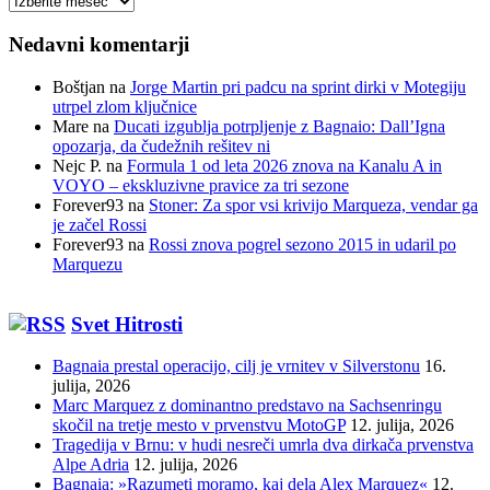
prispevkov
Nedavni komentarji
Boštjan
na
Jorge Martin pri padcu na sprint dirki v Motegiju
utrpel zlom ključnice
Mare
na
Ducati izgublja potrpljenje z Bagnaio: Dall’Igna
opozarja, da čudežnih rešitev ni
Nejc P.
na
Formula 1 od leta 2026 znova na Kanalu A in
VOYO – ekskluzivne pravice za tri sezone
Forever93
na
Stoner: Za spor vsi krivijo Marqueza, vendar ga
je začel Rossi
Forever93
na
Rossi znova pogrel sezono 2015 in udaril po
Marquezu
Svet Hitrosti
Bagnaia prestal operacijo, cilj je vrnitev v Silverstonu
16.
julija, 2026
Marc Marquez z dominantno predstavo na Sachsenringu
skočil na tretje mesto v prvenstvu MotoGP
12. julija, 2026
Tragedija v Brnu: v hudi nesreči umrla dva dirkača prvenstva
Alpe Adria
12. julija, 2026
Bagnaia: »Razumeti moramo, kaj dela Alex Marquez«
12.