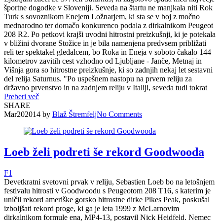
športne dogodke v Sloveniji. Seveda na štartu ne manjkala niti Rok
Turk s sovoznikom Enejem Ložnarjem, ki sta se v boj z močno
mednarodno ter domačo konkurenco podala z dirkalnikom Peugeot
208 R2. Po petkovi krajši uvodni hitrostni preizkušnji, ki je potekala
v bližini dvorane Stožice in je bila namenjena predvsem približati
reli ter spektakel gledalcem, bo Roka in Eneja v soboto čakalo 144
kilometrov zavitih cest vzhodno od Ljubljane - Janče, Metnaj in
Višnja gora so hitrostne preizkušnje, ki so zadnjih nekaj let sestavni
del relija Saturnus. "Po uspešnem nastopu na prvem reliju za
državno prvenstvo in na zadnjem reliju v Italiji, seveda tudi tokrat
Preberi več
SHARE
Mar
20
2014
by
Blaž Štremfelj
No
Comments
Loeb želi podreti še rekord Goodwooda
F1
Devetkratni svetovni prvak v reliju, Sebastien Loeb bo na letošnjem
festivalu hitrosti v Goodwoodu s Peugeotom 208 T16, s katerim je
uničil rekord ameriške gorsko hitrostne dirke Pikes Peak, poskušal
izboljšati rekord proge, ki ga je leta 1999 z McLarnovim
dirkalnikom formule ena, MP4-13, postavil Nick Heidfeld. Nemec