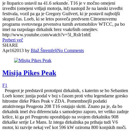
je štoparico ustavil na 41.6 sekunde. T16 je v močno omejeni
izvedbi (omejeni vrtljaji motorja, itd) nastopil že na lanski izvedbi
festivala, vozil pa ga je Gregory Guilvert, ki je postavil najboljši
skupni čas. Loeb, ki se letos posveča predvsem Citroenovemu
programu svetovnega prvenstva turnih avtomobilov WTCC, pa bo
imel na razpolago dirkalnik brez vsakršnih omejitev.
http://www.youtube.com/watch?v=5l_RsIr1nbE
Preberi več
SHARE
Apr
16
2013
by
Blaž Štremfelj
No
Comments
Misija Pikes Peak
F1
Peugeot je predstavil prototipni dirkalnik, s katerim se bo Sebastien
Loeb konec junija podal v boj s časom proti vrhu legendarne gorsko
hitrostne dirke Pikes Peak v ZDA. Pomembnejši podatki
atraktivnega Peugeota 208 T16 ostajajo skriti. Znano pa je, da bo
dirkalnik imel dva diferenciala s samodejno zaporo, ter veliko zadnje
krilce, ki ga pri Peugeotu uporabljajo na svojem dirkalniku 908
dirkaške serije Le Mans. Iz istega dirkalnika pa prihaja tudi V6
motor, ki razvije nekaj več kot 596 kW oziroma 800 konjskih moči.