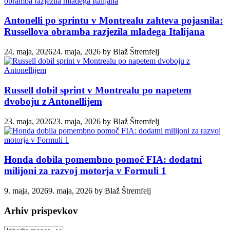
Antonelli po sprintu v Montrealu zahteva pojasnila:
Russellova obramba razjezila mladega Italijana
24. maja, 2026
24. maja, 2026
by
Blaž Štremfelj
Russell dobil sprint v Montrealu po napetem
dvoboju z Antonellijem
23. maja, 2026
23. maja, 2026
by
Blaž Štremfelj
Honda dobila pomembno pomoč FIA: dodatni
milijoni za razvoj motorja v Formuli 1
9. maja, 2026
9. maja, 2026
by
Blaž Štremfelj
Arhiv prispevkov
Arhiv