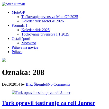
MotoGP
Točkovanje prvenstva MotoGP 2025
Koledar dirk MotoGP 2026
Formula 1
Koledar dirk 2025
Točkovanje prvenstva F1 2025
Ostali športi
Motokros
Prijava na novice
Prijava
Oznaka:
208
Dec
30
2014
by
Blaž Štremfelj
No
Comments
Turk opravil testiranje za reli Janner