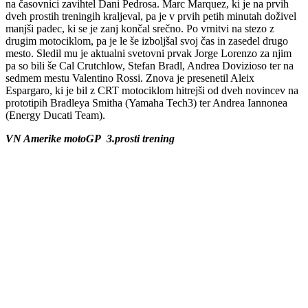
na časovnici zavihtel Dani Pedrosa. Marc Marquez, ki je na prvih
dveh prostih treningih kraljeval, pa je v prvih petih minutah doživel
manjši padec, ki se je zanj končal srečno. Po vrnitvi na stezo z
drugim motociklom, pa je le še izboljšal svoj čas in zasedel drugo
mesto. Sledil mu je aktualni svetovni prvak Jorge Lorenzo za njim
pa so bili še Cal Crutchlow, Stefan Bradl, Andrea Dovizioso ter na
sedmem mestu Valentino Rossi. Znova je presenetil Aleix
Espargaro, ki je bil z CRT motociklom hitrejši od dveh novincev na
prototipih Bradleya Smitha (Yamaha Tech3) ter Andrea Iannonea
(Energy Ducati Team).
VN Amerike motoGP 3.prosti trening