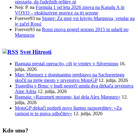
opozarja, da čudežnih rešitev ni
Nejc P.
na
Formula 1 od leta 2026 znova na Kanalu A in
VOYO – ekskluzivne pravice za tri sezone
Forever93
na
Stoner: Za spor vsi krivijo Marqueza, vendar ga
je začel Rossi
Forever93
na
Rossi znova pogrel sezono 2015 in udaril po
Marquezu
Svet Hitrosti
Bagnaia prestal operacijo, cilj je vrnitev v Silverstonu
16.
julija, 2026
Marc Marquez z dominantno predstavo na Sachsenringu
skočil na tretje mesto v prvenstvu MotoGP
12. julija, 2026
Tragedija v Brnu: v hudi nesreči umrla dva dirkača prvenstva
Alpe Adria
12. julija, 2026
Bagnaia: »Razumeti moramo, kaj dela Alex Marquez«
12.
julija, 2026
MotoGP dirkači podprli novo štartno razporeditev: »Za
varnost je to prava odločitev«
12. julija, 2026
Kdo smo?