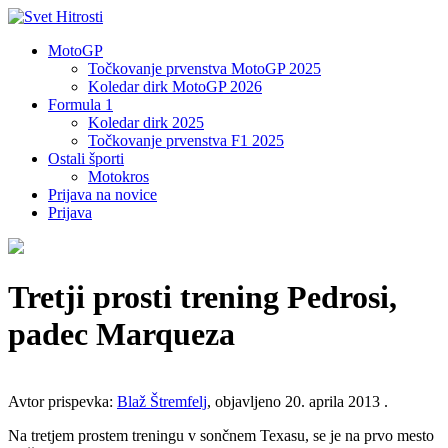
MotoGP
Točkovanje prvenstva MotoGP 2025
Koledar dirk MotoGP 2026
Formula 1
Koledar dirk 2025
Točkovanje prvenstva F1 2025
Ostali športi
Motokros
Prijava na novice
Prijava
Tretji prosti trening Pedrosi,
padec Marqueza
Avtor prispevka:
Blaž Štremfelj
, objavljeno 20. aprila 2013 .
Na tretjem prostem treningu v sončnem Texasu, se je na prvo mesto