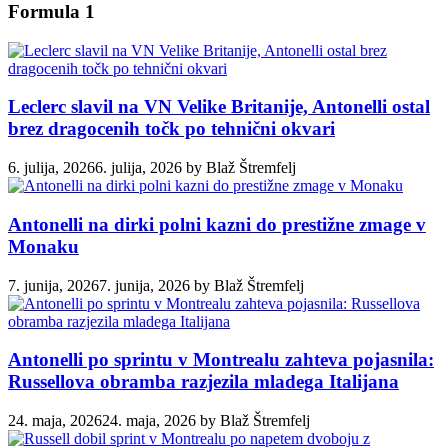
Formula 1
Leclerc slavil na VN Velike Britanije, Antonelli ostal
brez dragocenih točk po tehnični okvari
6. julija, 2026
6. julija, 2026
by
Blaž Štremfelj
Antonelli na dirki polni kazni do prestižne zmage v
Monaku
7. junija, 2026
7. junija, 2026
by
Blaž Štremfelj
Antonelli po sprintu v Montrealu zahteva pojasnila:
Russellova obramba razjezila mladega Italijana
24. maja, 2026
24. maja, 2026
by
Blaž Štremfelj