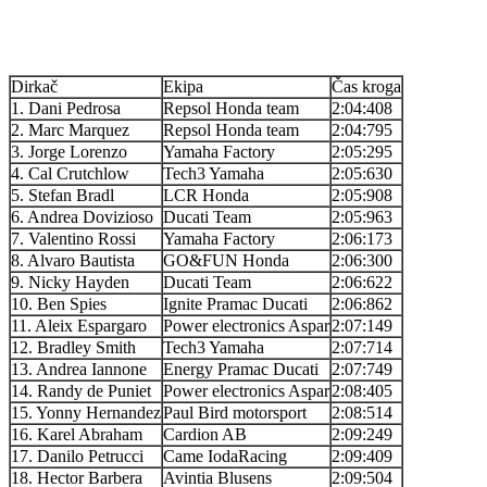
Dirkač
Ekipa
Čas kroga
1. Dani Pedrosa
Repsol Honda team
2:04:408
2. Marc Marquez
Repsol Honda team
2:04:795
3. Jorge Lorenzo
Yamaha Factory
2:05:295
4. Cal Crutchlow
Tech3 Yamaha
2:05:630
5. Stefan Bradl
LCR Honda
2:05:908
6. Andrea Dovizioso
Ducati Team
2:05:963
7. Valentino Rossi
Yamaha Factory
2:06:173
8. Alvaro Bautista
GO&FUN Honda
2:06:300
9. Nicky Hayden
Ducati Team
2:06:622
10. Ben Spies
Ignite Pramac Ducati
2:06:862
11. Aleix Espargaro
Power electronics Aspar
2:07:149
12. Bradley Smith
Tech3 Yamaha
2:07:714
13. Andrea Iannone
Energy Pramac Ducati
2:07:749
14. Randy de Puniet
Power electronics Aspar
2:08:405
15. Yonny Hernandez
Paul Bird motorsport
2:08:514
16. Karel Abraham
Cardion AB
2:09:249
17. Danilo Petrucci
Came IodaRacing
2:09:409
18. Hector Barbera
Avintia Blusens
2:09:504