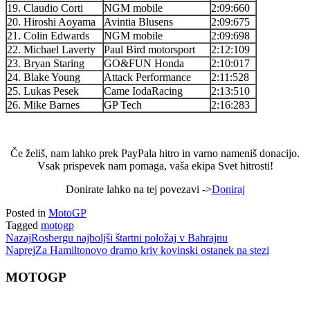
19. Claudio Corti
NGM mobile
2:09:660
20. Hiroshi Aoyama
Avintia Blusens
2:09:675
21. Colin Edwards
NGM mobile
2:09:698
22. Michael Laverty
Paul Bird motorsport
2:12:109
23. Bryan Staring
GO&FUN Honda
2:10:017
24. Blake Young
Attack Performance
2:11:528
25. Lukas Pesek
Came IodaRacing
2:13:510
26. Mike Barnes
GP Tech
2:16:283
Če želiš, nam lahko prek PayPala hitro in varno nameniš donacijo.
Vsak prispevek nam pomaga, vaša ekipa Svet hitrosti!
Donirate lahko na tej povezavi ->
Doniraj
Posted in
MotoGP
Tagged
motogp
Nazaj
Rosbergu najboljši štartni položaj v Bahrajnu
Naprej
Za Hamiltonovo dramo kriv kovinski ostanek na stezi
MOTOGP