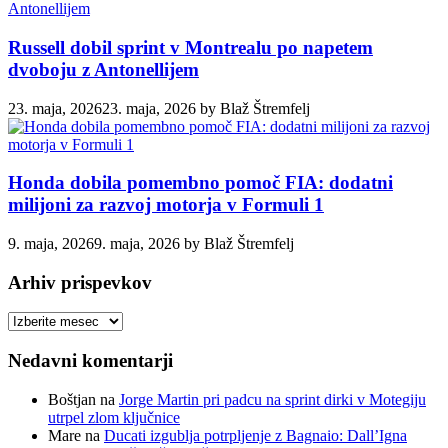
Russell dobil sprint v Montrealu po napetem
dvoboju z Antonellijem
23. maja, 2026
23. maja, 2026
by
Blaž Štremfelj
Honda dobila pomembno pomoč FIA: dodatni
milijoni za razvoj motorja v Formuli 1
9. maja, 2026
9. maja, 2026
by
Blaž Štremfelj
Arhiv prispevkov
Arhiv
prispevkov
Nedavni komentarji
Boštjan
na
Jorge Martin pri padcu na sprint dirki v Motegiju
utrpel zlom ključnice
Mare
na
Ducati izgublja potrpljenje z Bagnaio: Dall’Igna