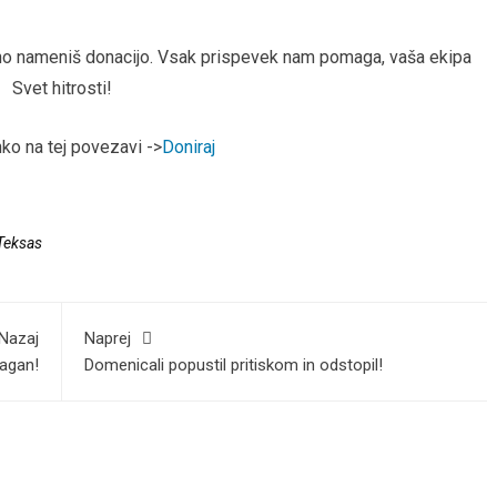
arno nameniš donacijo. Vsak prispevek nam pomaga, vaša ekipa
Svet hitrosti!
hko na tej povezavi ->
Doniraj
Teksas
Nazaj
Naprej
agan!
Domenicali popustil pritiskom in odstopil!