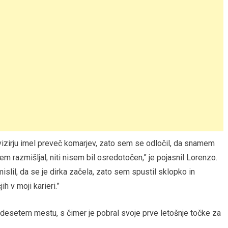
izirju imel preveč komarjev, zato sem se odločil, da snamem
m razmišljal, niti nisem bil osredotočen,” je pojasnil Lorenzo.
islil, da se je dirka začela, zato sem spustil sklopko in
ih v moji karieri.”
 desetem mestu, s čimer je pobral svoje prve letošnje točke za