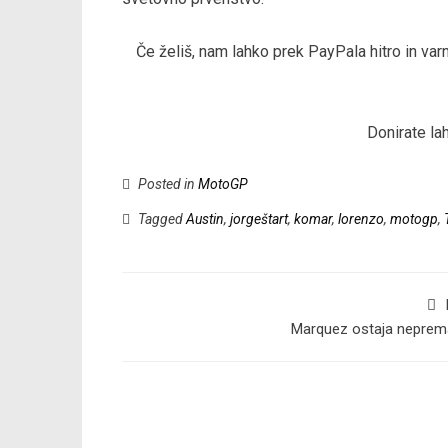
Če želiš, nam lahko prek PayPala hitro in v
Donirate la
Posted in
MotoGP
Tagged
Austin
,
jorgeštart
,
komar
,
lorenzo
,
motogp
,
Marquez ostaja neprem