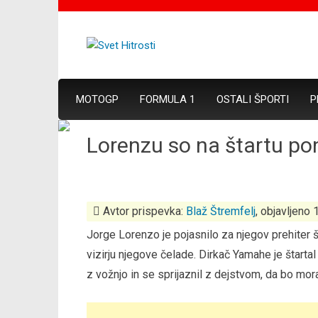
MOTOGP
FORMULA 1
OSTALI ŠPORTI
P
Lorenzu so na štartu po
Avtor prispevka:
Blaž Štremfelj
, objavljeno 
Jorge Lorenzo je pojasnilo za njegov prehiter št
vizirju njegove čelade. Dirkač Yamahe je štartal
z vožnjo in se sprijaznil z dejstvom, da bo mo