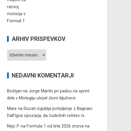
ARHIV PRISPEVKOV
Arhiv
prispevkov
NEDAVNI KOMENTARJI
Boštjan
na
Jorge Martin pri padcu na sprint
dirki v Motegiju utrpel zlom ključnice
Mare
na
Ducati izgublja potrpljenje z Bagnaio:
Dall’Igna opozarja, da čudežnih rešitev ni
Nejc P.
na
Formula 1 od leta 2026 znova na