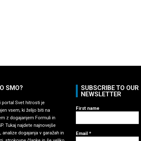
O SMO?
SUBSCRIBE TO OUR
NEWSLETTER
 portal Svet hitrosti je
First name
en vsem, ki želijo biti na
em z dogajanjem Formuli in
. Tukaj najdete najnovejše
, analize dogajanja v garažah in
Email
*
zi, strokovne članke in še veliko