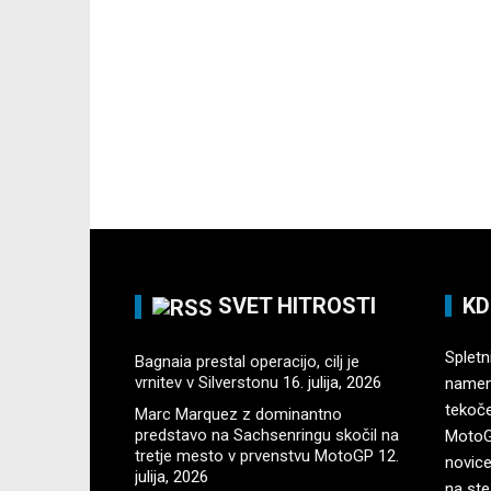
SVET HITROSTI
KD
Spletni
Bagnaia prestal operacijo, cilj je
vrnitev v Silverstonu
16. julija, 2026
namenj
tekoč
Marc Marquez z dominantno
predstavo na Sachsenringu skočil na
MotoGP
tretje mesto v prvenstvu MotoGP
12.
novice
julija, 2026
na ste