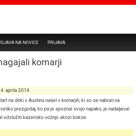
RIJAVA NA NOVICE
PRIJAVA
nagajali komarji
14. aprila 2014 .
art na dirki v Austinu našel v komarjih, ki so se nabrali na
 veliko prezgodaj, ko pa je spoznal svojo napako, je nadaljeval
ral odslužiti kazensko vožnjo skozi bokse.