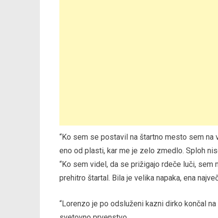
“Ko sem se postavil na štartno mesto sem na v
eno od plasti, kar me je zelo zmedlo. Sploh nise
“Ko sem videl, da se prižigajo rdeče luči, sem m
prehitro štartal. Bila je velika napaka, ena največj
“Lorenzo je po odsluženi kazni dirko končal na
svetovno prvenstvo.