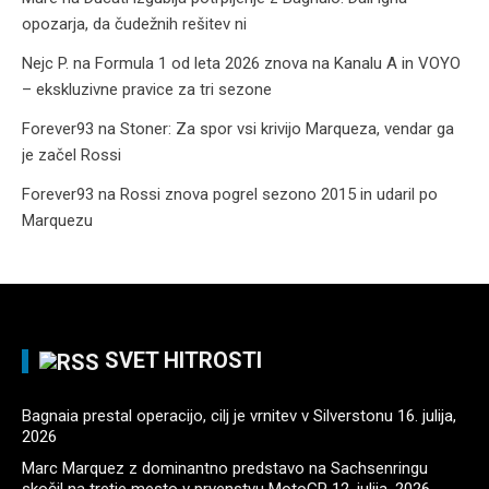
opozarja, da čudežnih rešitev ni
Nejc P.
na
Formula 1 od leta 2026 znova na Kanalu A in VOYO
– ekskluzivne pravice za tri sezone
Forever93
na
Stoner: Za spor vsi krivijo Marqueza, vendar ga
je začel Rossi
Forever93
na
Rossi znova pogrel sezono 2015 in udaril po
Marquezu
SVET HITROSTI
Bagnaia prestal operacijo, cilj je vrnitev v Silverstonu
16. julija,
2026
Marc Marquez z dominantno predstavo na Sachsenringu
skočil na tretje mesto v prvenstvu MotoGP
12. julija, 2026