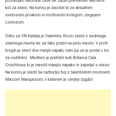
postavljati rekordne čase ter začel prehitevati tekmece
kot za stavo. Na koncu je zaostal le za aktualnim
svetovnim prvakom in moštvenim kolegom Jorgejem
Lorenzom.
Dirko za VN Katarja je Valentino Rossi začel s sedmega
startnega mesta ter se tako prebil na peto mesto. V prvih
krogih je storil dve manjši napaki, nato pa se je podal v lov
za vodilnimi. Medtem je prehitel tudi Britanca Cala
Crutchlowa, ki je naredil manjšo napako in zapeljal s steze.
Na koncu je sledil še razburljiv boj z talentiranim novincem
Marcom Marquezom, v katerem je slednji izgubil.