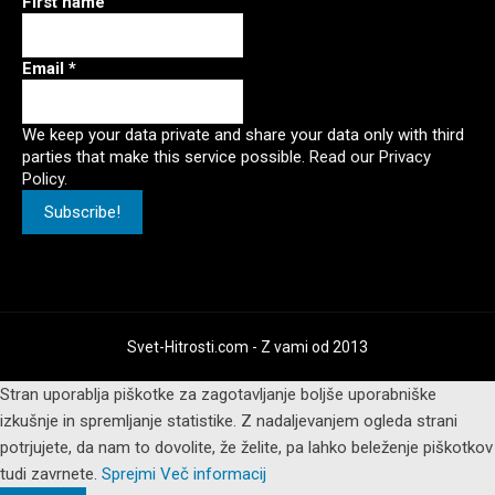
First name
Email
*
We keep your data private and share your data only with third
parties that make this service possible.
Read our Privacy
Policy.
Svet-Hitrosti.com
- Z vami od 2013
Stran uporablja piškotke za zagotavljanje boljše uporabniške
izkušnje in spremljanje statistike. Z nadaljevanjem ogleda strani
potrjujete, da nam to dovolite, že želite, pa lahko beleženje piškotkov
tudi zavrnete.
Sprejmi
Več informacij