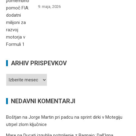
9. maja, 2026
ARHIV PRISPEVKOV
Arhiv
prispevkov
NEDAVNI KOMENTARJI
Boštjan
na
Jorge Martin pri padcu na sprint dirki v Motegiju
utrpel zlom ključnice
Mare
na
Ducati izgublja potrpljenje z Bagnaio: Dall’Igna