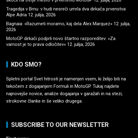
Tragedija v Brnu: v hudi nesreči umrla dva dirkača prvenstva
Alpe Adria
12. julija, 2026
Bagnaia: »Razumeti moramo, kaj dela Alex Marquez«
12. julija,
2026
MotoGP dirkači podprli novo štartno razporeditev: »Za
varnost je to prava odločitev«
12. julija, 2026
KDO SMO?
Spletni portal Svet hitrosti je namenjen vsem, ki želijo biti na
tekočem z dogajanjem Formuli in MotoGP. Tukaj najdete
najnovejše novice, analize dogajanja v garažah in na stezi,
strokovne članke in še veliko drugega.
SUBSCRIBE TO OUR NEWSLETTER