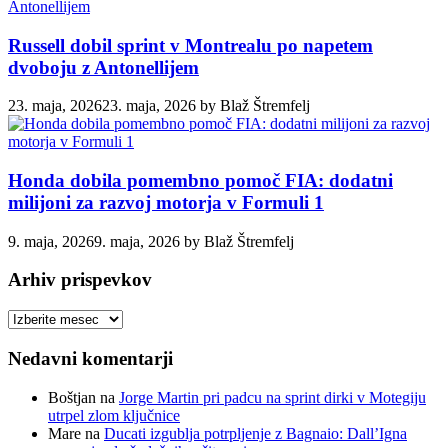
Russell dobil sprint v Montrealu po napetem
dvoboju z Antonellijem
23. maja, 2026
23. maja, 2026
by
Blaž Štremfelj
Honda dobila pomembno pomoč FIA: dodatni
milijoni za razvoj motorja v Formuli 1
9. maja, 2026
9. maja, 2026
by
Blaž Štremfelj
Arhiv prispevkov
Arhiv
prispevkov
Nedavni komentarji
Boštjan
na
Jorge Martin pri padcu na sprint dirki v Motegiju
utrpel zlom ključnice
Mare
na
Ducati izgublja potrpljenje z Bagnaio: Dall’Igna