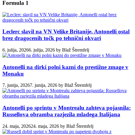
Formula 1
Leclerc slavil na VN Velike Britanije, Antonelli ostal
brez dragocenih točk po tehnični okvari
6. julija, 2026
6. julija, 2026
by
Blaž Štremfelj
Antonelli na dirki polni kazni do prestižne zmage v
Monaku
7. junija, 2026
7. junija, 2026
by
Blaž Štremfelj
Antonelli po sprintu v Montrealu zahteva pojasnila:
Russellova obramba razjezila mladega Italijana
24. maja, 2026
24. maja, 2026
by
Blaž Štremfelj