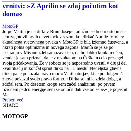
vrnitvi: »Z Aprilio se zdaj počutim kot
doma«
MotoGP
Jorge Martín je na dirki v Brnu dosegel odlično sedmo mesto in si s
tem zagotovil prvih devet točk v sezoni kot dirkač Aprilie. Vrnitev
aktualnega svetovnega prvaka v MotoGP je bila izjemno čustvena, a
hkrati polna optimizma in novega zagona. Martín se je že po
testiranju v Misanu zdel samozavesten, da bo lahko konkurenčen,
vendar je sam priznal, da je z rezultatom na Češkem celo presegel
svoja pričakovanja. Že v soboto se je neposredno uvrstil v drugi del
kvalifikacij in končal sprint dirko na 11. mestu. Nedeljska glavna
dirka pa je pokazala pravo moč »Martinatorja«, ki je po dolgem času
znova pokazal svojo pravo formo. »Dirka se mi je zdela dolga, a
zdržal sem. Po desetem krogu sem začel analizirati, po prvem
fizičnem padcu energije sem se odločil dati vse od sebe,« je pojasnil
Ma
Preberi več
SHARE
MOTOGP