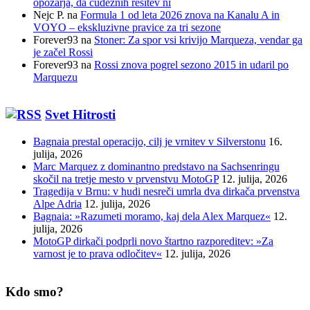
opozarja, da čudežnih rešitev ni
Nejc P.
na
Formula 1 od leta 2026 znova na Kanalu A in
VOYO – ekskluzivne pravice za tri sezone
Forever93
na
Stoner: Za spor vsi krivijo Marqueza, vendar ga
je začel Rossi
Forever93
na
Rossi znova pogrel sezono 2015 in udaril po
Marquezu
Svet Hitrosti
Bagnaia prestal operacijo, cilj je vrnitev v Silverstonu
16.
julija, 2026
Marc Marquez z dominantno predstavo na Sachsenringu
skočil na tretje mesto v prvenstvu MotoGP
12. julija, 2026
Tragedija v Brnu: v hudi nesreči umrla dva dirkača prvenstva
Alpe Adria
12. julija, 2026
Bagnaia: »Razumeti moramo, kaj dela Alex Marquez«
12.
julija, 2026
MotoGP dirkači podprli novo štartno razporeditev: »Za
varnost je to prava odločitev«
12. julija, 2026
Kdo smo?