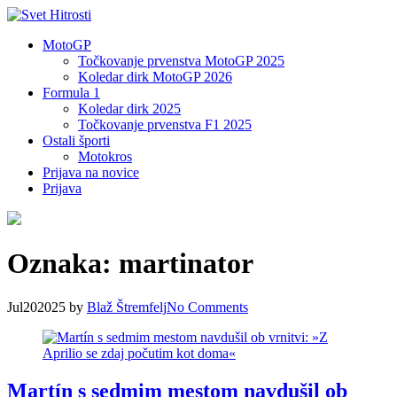
MotoGP
Točkovanje prvenstva MotoGP 2025
Koledar dirk MotoGP 2026
Formula 1
Koledar dirk 2025
Točkovanje prvenstva F1 2025
Ostali športi
Motokros
Prijava na novice
Prijava
Oznaka:
martinator
Jul
20
2025
by
Blaž Štremfelj
No
Comments
Martín s sedmim mestom navdušil ob