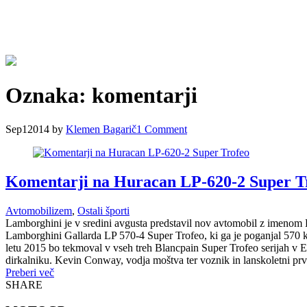
Oznaka:
komentarji
Sep
1
2014
by
Klemen Bagarič
1
Comment
Komentarji na Huracan LP-620-2 Super T
Avtomobilizem
,
Ostali športi
Lamborghini je v sredini avgusta predstavil nov avtomobil z imenom
Lamborghini Gallarda LP 570-4 Super Trofeo, ki ga je poganjal 570 
letu 2015 bo tekmoval v vseh treh Blancpain Super Trofeo serijah v Ev
dirkalniku. Kevin Conway, vodja moštva ter voznik in lanskoletni prv
Preberi več
SHARE