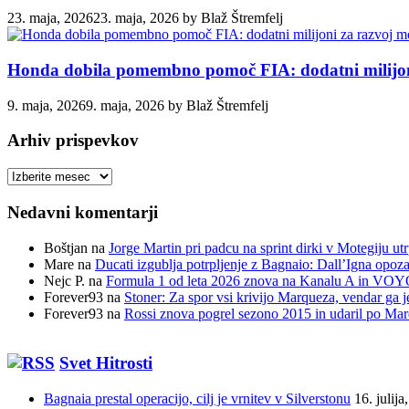
23. maja, 2026
23. maja, 2026
by
Blaž Štremfelj
Honda dobila pomembno pomoč FIA: dodatni milijoni
9. maja, 2026
9. maja, 2026
by
Blaž Štremfelj
Arhiv prispevkov
Arhiv
prispevkov
Nedavni komentarji
Boštjan
na
Jorge Martin pri padcu na sprint dirki v Motegiju ut
Mare
na
Ducati izgublja potrpljenje z Bagnaio: Dall’Igna opozar
Nejc P.
na
Formula 1 od leta 2026 znova na Kanalu A in VOYO 
Forever93
na
Stoner: Za spor vsi krivijo Marqueza, vendar ga j
Forever93
na
Rossi znova pogrel sezono 2015 in udaril po Ma
Svet Hitrosti
Bagnaia prestal operacijo, cilj je vrnitev v Silverstonu
16. julija