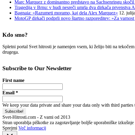
Marc Marquez z dominantno predstavo na Sachsenringu skočil 
Tragedija v Brnu: v hudi nesreči umrla dva dirkača prvenstva A
Bagnaia: »Razumeti moramo, kaj dela Alex Marquez«
12. juli
MotoGP dirkači podprli novo štartno razporeditev: »Za varnost 
Kdo smo?
Spletni portal Svet hitrosti je namenjen vsem, ki želijo biti na tekoč
drugega.
Subscribe to Our Newsletter
First name
Email
*
We keep your data private and share your data only with third parties 
Svet-Hitrosti.com
- Z vami od 2013
Stran uporablja piškotke za zagotavljanje boljše uporabniške izkušnje i
Sprejmi
Več informacij