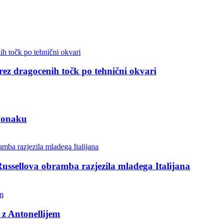
 brez dragocenih točk po tehnični okvari
 Monaku
Russellova obramba razjezila mladega Italijana
 z Antonellijem