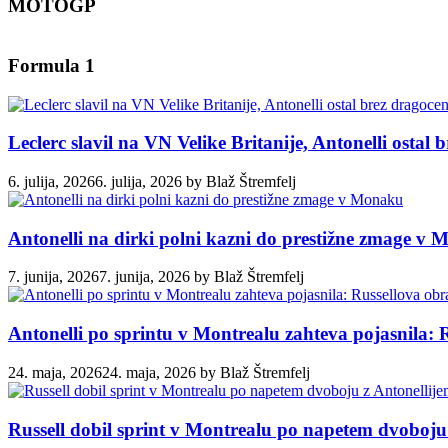
MOTOGP
Formula 1
Leclerc slavil na VN Velike Britanije, Antonelli ostal
6. julija, 2026
6. julija, 2026
by
Blaž Štremfelj
Antonelli na dirki polni kazni do prestižne zmage v
7. junija, 2026
7. junija, 2026
by
Blaž Štremfelj
Antonelli po sprintu v Montrealu zahteva pojasnila: 
24. maja, 2026
24. maja, 2026
by
Blaž Štremfelj
Russell dobil sprint v Montrealu po napetem dvoboju