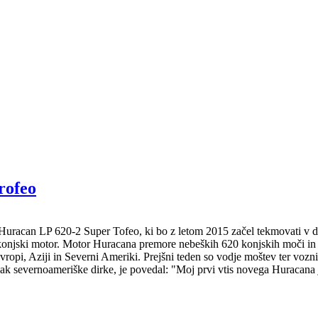
rofeo
 Huracan LP 620-2 Super Tofeo, ki bo z letom 2015 začel tekmovati v d
konjski motor. Motor Huracana premore nebeških 620 konjskih moči in 
ropi, Aziji in Severni Ameriki. Prejšni teden so vodje moštev ter vozn
ak severnoameriške dirke, je povedal: "Moj prvi vtis novega Huracana j