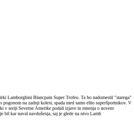
irki Lamborghini Blancpain Super Trofeo. Ta bo nadomestil "starega"
s pogonom na zadnji kolesi, spada med samo elito superšportnikov. V
iki v seriji Severne Amerike podali izjave in mnenja o novem
e bil kar naval navdušenja, saj je glede na nivo Lamb