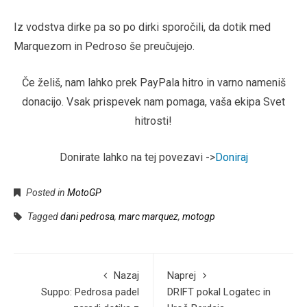
Iz vodstva dirke pa so po dirki sporočili, da dotik med
Marquezom in Pedroso še preučujejo.
Če želiš, nam lahko prek PayPala hitro in varno nameniš
donacijo. Vsak prispevek nam pomaga, vaša ekipa Svet
hitrosti!
Donirate lahko na tej povezavi ->
Doniraj
Posted in
MotoGP
Tagged
dani pedrosa
,
marc marquez
,
motogp
Nazaj
Naprej
Suppo: Pedrosa padel
DRIFT pokal Logatec in