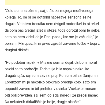
“Zelo sem razočaran, saj je šlo za mojega moštvenega
kolega. To, da bi se dotaknil napeljave senzorja se ne
dogaja. V tistem trenutku sem dvignil motocikel in si rekel,
da bom pač tvegal izlet s steze, toda ogrozil bom le sebe,
nato pa sem videl, da je Dani padel, kar me je začudilo,” je
pojasnil Marquez, ki ni prvič zgrešil zavorne točke v boju z
drugimi dirkači.
“Po podobni napaki v Misanu sem si dejal, da bom moral
paziti na to področje. Toda tu je bila napaka nekoliko
drugačnejša, saj sem zaviral prej. Ko sem bil za Danijem in
Lorenzom mi je nekoliko blokiralo prednje kolo, zato sm
popustil zavoro in bil prehiter v ovinku. Vsekakor moram
biti bolj previden, saj sem do zdaj naredil že precej napak.
Na nekaterih dirkališčih je bolje, drugje slabše.”