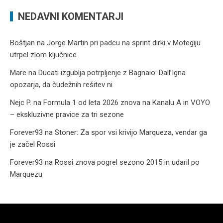
NEDAVNI KOMENTARJI
Boštjan
na
Jorge Martin pri padcu na sprint dirki v Motegiju
utrpel zlom ključnice
Mare
na
Ducati izgublja potrpljenje z Bagnaio: Dall’Igna
opozarja, da čudežnih rešitev ni
Nejc P.
na
Formula 1 od leta 2026 znova na Kanalu A in VOYO
– ekskluzivne pravice za tri sezone
Forever93
na
Stoner: Za spor vsi krivijo Marqueza, vendar ga
je začel Rossi
Forever93
na
Rossi znova pogrel sezono 2015 in udaril po
Marquezu