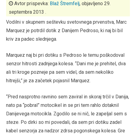
Avtor prispevka:
Blaž Štremfelj
, objavljeno 29.
septembra 2013 .
Vodilni v skupnem seštevku svetovnega prvenstva, Marc
Marquez je potrdil dotik z Danijem Pedroso, ki naj bi bil
kriv za padec slednjega.
Marquez naj bi pri dotiku s Pedroso le temu poškodoval
senzor hitrosti zadnjega kolesa. “Dani me je prehitel, dva
ali tri kroge pozneje pa sem videl, da sem nekoliko
hitrejši,” je za začetek pojasnil Marquez.
“Pred nasprotno ravnino sem zaviral in skoraj trčil v Danija,
nato pa “pobral” motocikel in se pri tem rahlo dotaknil
Danijevega motocikla. Zgodilo se ni nič, le zapeljal sem s
steze. Po dirki so mi povedali, da sem pri dotiku zadel
kabel senzorja za nadzor zdrsa pogonskega kolesa. Gre