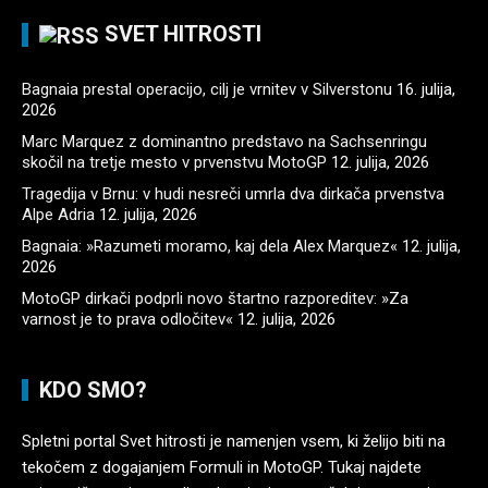
SVET HITROSTI
Bagnaia prestal operacijo, cilj je vrnitev v Silverstonu
16. julija,
2026
Marc Marquez z dominantno predstavo na Sachsenringu
skočil na tretje mesto v prvenstvu MotoGP
12. julija, 2026
Tragedija v Brnu: v hudi nesreči umrla dva dirkača prvenstva
Alpe Adria
12. julija, 2026
Bagnaia: »Razumeti moramo, kaj dela Alex Marquez«
12. julija,
2026
MotoGP dirkači podprli novo štartno razporeditev: »Za
varnost je to prava odločitev«
12. julija, 2026
KDO SMO?
Spletni portal Svet hitrosti je namenjen vsem, ki želijo biti na
tekočem z dogajanjem Formuli in MotoGP. Tukaj najdete