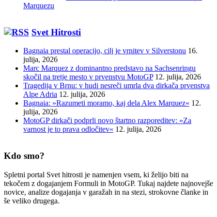
Marquezu
Svet Hitrosti
Bagnaia prestal operacijo, cilj je vrnitev v Silverstonu
16.
julija, 2026
Marc Marquez z dominantno predstavo na Sachsenringu
skočil na tretje mesto v prvenstvu MotoGP
12. julija, 2026
Tragedija v Brnu: v hudi nesreči umrla dva dirkača prvenstva
Alpe Adria
12. julija, 2026
Bagnaia: »Razumeti moramo, kaj dela Alex Marquez«
12.
julija, 2026
MotoGP dirkači podprli novo štartno razporeditev: »Za
varnost je to prava odločitev«
12. julija, 2026
Kdo smo?
Spletni portal Svet hitrosti je namenjen vsem, ki želijo biti na
tekočem z dogajanjem Formuli in MotoGP. Tukaj najdete najnovejše
novice, analize dogajanja v garažah in na stezi, strokovne članke in
še veliko drugega.