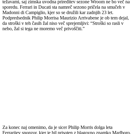
težavami, saj zimska uvodna prireditev sezone Wroom ne bo več na
sporedu. Ferrari in Ducati sta namreč sezono pričela na smučeh v
Madonni di Campiglio, kjer so se družili kar zadnjih 23 let.
Podpredsednik Philip Morrisa Maurizio Arrivabene je ob tem dejal,
da stroški v teh časih žal niso več sprejemljivi: “Stroški so rasli v
nebo, žal si tega ne moremo več privoščiti.”
Za konec naj omenimo, da je sicer Philip Morris dolga leta
Ferrarijev sponzor, kjer je bil prisoten z blagovno znamko Marlboro.