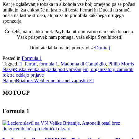
Ker je oglaševanje tobaka in alkohola vse bolj omejeno pa se počasi
umikajo. Za enkrat še ni jasno ali bosta Ferrari in Ducati na smuči
odšla na lastne stroški, ali pa za to pridobila kakšnega drugega
sponzorja.
Če želiš, nam lahko prek PayPala hitro in varno nameniš donacijo.
Vsak prispevek nam pomaga, vaša ekipa Svet hitrosti!
Donirate lahko na tej povezavi ->
Doniraj
Posted in
Formula 1
Tagged
f1
,
ferrari
,
formula 1
,
Madonna di Campiglio
,
Philip Morris
Nazaj
Ruska velika nagrada pod vprašanjem, organizatorji zamudili
rok za oddajo prijave
Naprej
Briatore: Webber ne bi smel zapustiti F1
MOTOGP
Formula 1