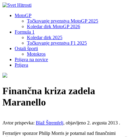
MotoGP
Točkovanje prvenstva MotoGP 2025
Koledar dirk MotoGP 2026
Formula 1
Koledar dirk 2025
Točkovanje prvenstva F1 2025
Ostali športi
Motokros
Prijava na novice
Prijava
Finančna kriza zadela
Maranello
Avtor prispevka:
Blaž Štremfelj
, objavljeno 2. avgusta 2013 .
Ferrarijev sponzor Philip Morris je potarnal nad finančnimi