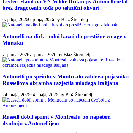
Leclerc slavil na VN Velike Britanije, Antonelli ostal
brez dragocenih točk po tehnični okvari
6. julija, 2026
6. julija, 2026
by
Blaž Štremfelj
Antonelli na dirki polni kazni do prestižne zmage v
Monaku
7. junija, 2026
7. junija, 2026
by
Blaž Štremfelj
Antonelli po sprintu v Montrealu zahteva pojasnila:
Russellova obramba razjezila mladega Italijana
24. maja, 2026
24. maja, 2026
by
Blaž Štremfelj
Russell dobil sprint v Montrealu po napetem
dvoboju z Antonellijem