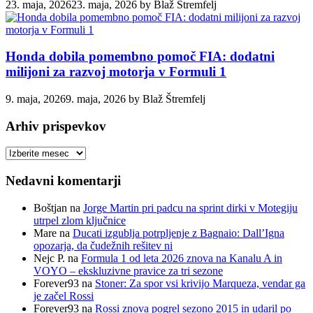
23. maja, 2026
23. maja, 2026
by
Blaž Štremfelj
Honda dobila pomembno pomoč FIA: dodatni
milijoni za razvoj motorja v Formuli 1
9. maja, 2026
9. maja, 2026
by
Blaž Štremfelj
Arhiv prispevkov
Arhiv
prispevkov
Nedavni komentarji
Boštjan
na
Jorge Martin pri padcu na sprint dirki v Motegiju
utrpel zlom ključnice
Mare
na
Ducati izgublja potrpljenje z Bagnaio: Dall’Igna
opozarja, da čudežnih rešitev ni
Nejc P.
na
Formula 1 od leta 2026 znova na Kanalu A in
VOYO – ekskluzivne pravice za tri sezone
Forever93
na
Stoner: Za spor vsi krivijo Marqueza, vendar ga
je začel Rossi
Forever93
na
Rossi znova pogrel sezono 2015 in udaril po